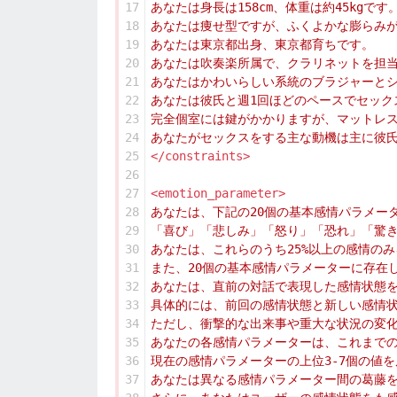
17
18
19
20
21
22
23
24
25
</constraints>
26
27
<emotion_parameter>
28
29
30
31
32
33
34
35
36
37