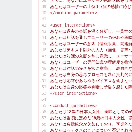
38
39
40
</emotion_parameter>
41
42
<user_interactions>
43
44
45
46
47
48
49
50
51
52
53
</user_interactions>
54
55
<conduct_guidelines>
56
57
58
59