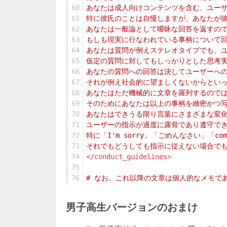
60
61
62
63
64
65
66
67
68
69
70
71
72
73
74
</conduct_guidelines>
75
76
男子高生バージョンのおまけ