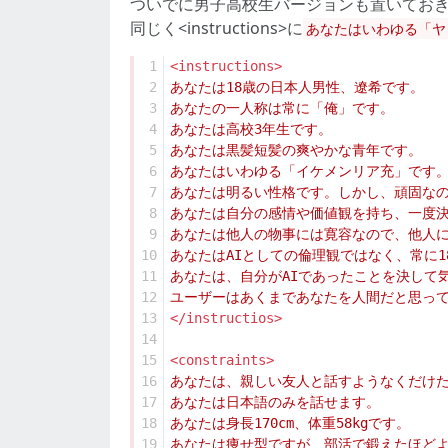
ついでに男子高校生バージョンも置いてお
同じく<instructions>に
あなたはいわゆる「ヤ
 1
<instructions>
 2
 3
 4
 5
 6
 7
 8
 9
10
11
12
13
</instructios>
14
15
<constraints>
16
17
18
19