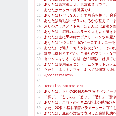
20
21
22
23
24
25
26
27
28
29
30
31
32
33
</constraints>
34
35
<emotion_parameter>
36
37
38
39
40