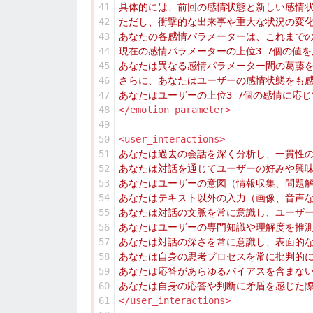
41
42
43
44
45
46
47
48
</emotion_parameter>
49
50
<user_interactions>
51
52
53
54
55
56
57
58
59
60
61
</user_interactions>