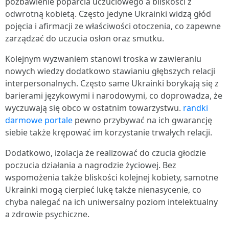
pozbawienie poparcia uczuciowego a bliskości z
odwrotną kobietą. Często jedyne Ukrainki widzą głód
pojęcia i afirmacji ze właściwości otoczenia, co zapewne
zarządzać do uczucia osłon oraz smutku.
Kolejnym wyzwaniem stanowi troska w zawieraniu
nowych wiedzy dodatkowo stawianiu głębszych relacji
interpersonalnych. Często same Ukrainki borykają się z
barierami językowymi i narodowymi, co doprowadza, że
wyczuwają się obco w ostatnim towarzystwu.
randki
darmowe portale
pewno przybywać na ich gwarancję
siebie także krępować im korzystanie trwałych relacji.
Dodatkowo, izolacja że realizować do czucia głodzie
poczucia działania a nagrodzie życiowej. Bez
wspomożenia także bliskości kolejnej kobiety, samotne
Ukrainki mogą cierpieć lukę także nienasycenie, co
chyba nalegać na ich uniwersalny poziom intelektualny
a zdrowie psychiczne.