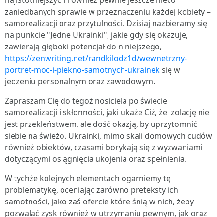
najistotniejszych również pewnie jeszcze nieco
zaniedbanych sprawie w przeznaczeniu każdej kobiety –
samorealizacji oraz przytulności. Dzisiaj nazbieramy się
na punkcie "Jedne Ukrainki", jakie gdy się okazuje,
zawierają głęboki potencjał do niniejszego,
https://zenwriting.net/randkilodz1d/wewnetrzny-
portret-moc-i-piekno-samotnych-ukrainek
się w
jedzeniu personalnym oraz zawodowym.
Zapraszam Cię do tegoż nosiciela po świecie
samorealizacji i skłonności, jaki ukaże Ciż, że izolację nie
jest przekleństwem, ale dość okazją, by uprzytomnić
siebie na świeżo. Ukrainki, mimo skali domowych cudów
również obiektów, czasami borykają się z wyzwaniami
dotyczącymi osiągnięcia ukojenia oraz spełnienia.
W tychże kolejnych elementach ogarniemy tę
problematykę, oceniając zarówno preteksty ich
samotności, jako zaś ofercie które śnią w nich, żeby
pozwalać zysk również w utrzymaniu pewnym, jak oraz