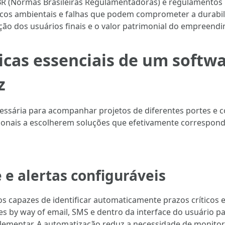
 (Normas Brasileiras Regulamentadoras) e regulamentos m
riscos ambientais e falhas que podem comprometer a durabil
ão dos usuários finais e o valor patrimonial do empreend
nicas essenciais de um soft
z
ssária para acompanhar projetos de diferentes portes e co
ssionais a escolherem soluções que efetivamente correspon
e alertas configuráveis
s capazes de identificar automaticamente prazos críticos e
ções by way of email, SMS e dentro da interface do usuário 
ementar. A automatização reduz a necessidade de monitor