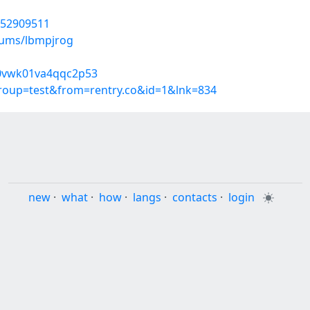
/52909511
bums/lbmpjrog
ud0vwk01va4qqc2p53
group=test&from=rentry.co&id=1&lnk=834
new
·
what
·
how
·
langs
·
contacts
·
login