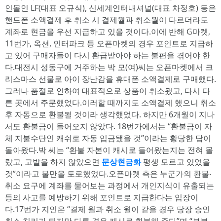
인몰인 LF(대표 오규식), 신세계인터내셔널(대표 차정호) 등은
핸드폰 소액결제 후 취소 시 결제월과 취소월이 다르더라도
계좌로 현금을 우선 지급하고 있을 것이다.이에 반해 G마켓,
11번가, 옥션, 인터파크 등 오픈마켓의 경우 포인트로 지급하
고 있어 구매자들이 다시 환급받아야 하는 불편을 겪어야 한
다.대전시 성동구에 거주하는 박 모(여)씨는 오픈마켓에서 크
리스마스 선물로 아이 장난감을 휴대폰 소액결제로 구매했다.
그러나 품절로 인하여 대표적으로 상품이 취소됐고, 다시 다
른 곳에서 주문했었다.이러할 때까지도 소액결제 했으니 취소
후 자동으로 환불될 것이라 생각했었다. 하지만 6개월이 지나
서도 환불금이 들어오지 않았다. 18번가에서는 “환불금이 자
체 지불수단인 캐쉬로 자동 입금됐을 것”이라는 황당한 답이
돌아왔다.박 씨는 “환불 자본이 캐시로 들어왔는지는 전혀 몰
랐고, 고발을 하지 않았으면
문상현금화
평생 모르고 있었을
것”이라고 불만을 토로했었다.오픈마켓 측은 누군가의 환불‧
취소 요구에 계좌를 물어보는 과정에서 개인지식이 유출되는
등의 사고를 예방하기 위해 포인트로 지급한다는 입장이
다.17번가 지인은 “결제 월과 취소 월이 같을 경우 당장 승인