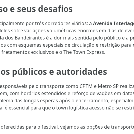
so e seus desafios
ipalmente por três corredores viários: a
Avenida Interlag
deles sofre variações volumétricas enormes em dias de even
dos Bandeirantes é a dor mais sentida pelo público e a pr
os com esquemas especiais de circulação e restrição para c
s fretamentos exclusivos e o The Town Express.
s públicos e autoridades
 responsáveis pelo transporte como CPTM e Metro SP realiz
em, com horários estendidos e reforço de vagões em data
problema das longas esperas após o encerramento, especialm
 essencial para que o town logística acesso não se restrin
oferecidas para o festival, vejamos as opções de transpor