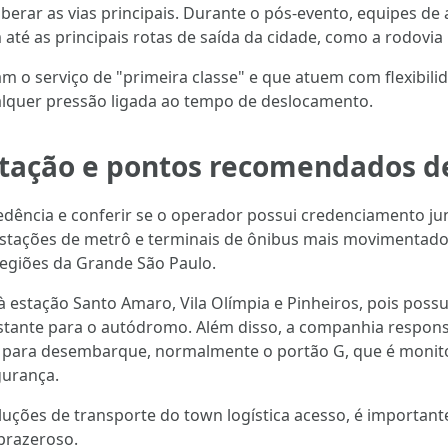
iberar as vias principais. Durante o pós-evento, equipes de
até as principais rotas de saída da cidade, como a rodovia
 o serviço de "primeira classe" e que atuem com flexibili
lquer pressão ligada ao tempo de deslocamento.
ratação e pontos recomendados 
cedência e conferir se o operador possui credenciamento 
stações de metrô e terminais de ônibus mais movimentados n
egiões da Grande São Paulo.
 estação Santo Amaro, Vila Olímpia e Pinheiros, pois pos
nstante para o autódromo. Além disso, a companhia respon
 para desembarque, normalmente o portão G, que é monito
gurança.
luções de transporte do town logística acesso, é importa
 prazeroso.