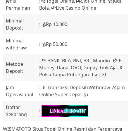
Jenis
: 🎲Togel Online, 🎰Slot Online, 🏆Judi
Permainan
Bola, 💸Live Casino Online
Minimal
: 💰Rp 10.000
Deposit
Minimal
: 💰Rp 50.000
withdraw
: 💸 BANK: BCA, BNI, BRI, Mandiri. 💳 E-
Metode
Money: Dana, OVO, Gopay, Link Aja. 📱
Deposit
Pulsa Tanpa Potongan: Tsel, XL
Jam
: 📱 Transaksi Deposit/Withdraw 24jam
Operasional
Online Super Cepat 👍
Daftar
:
Sekarang
WISMATOTO Situs Togel Online Resmi dan Terpercaya