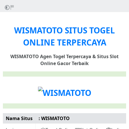
WISMATOTO SITUS TOGEL
ONLINE TERPERCAYA
WISMATOTO Agen Togel Terpercaya & Situs Slot
Online Gacor Terbaik
Nama Situs
: WISMATOTO