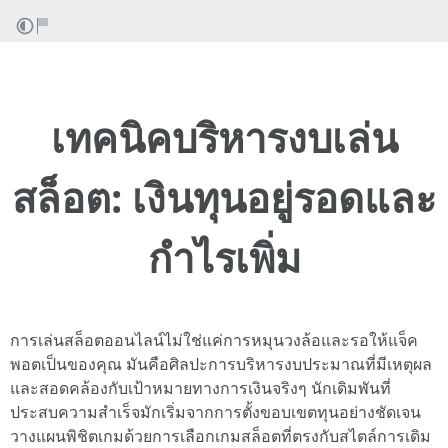
เทคนิคบริหารงบเล่น
สล็อต: เงินทุนอยู่รอดและ
กำไรเพิ่ม
การเล่นสล็อตออนไลน์ไม่ใช่แค่การหมุนวงล้อและรอให้แจ็ค
พอตเป็นของคุณ มันคือศิลปะการบริหารงบประมาณที่มีเหตุผล
และสอดคล้องกับเป้าหมายทางการเงินจริงๆ นักเดิมพันที่
ประสบความสำเร็จมักเริ่มจากการตั้งขอบเขตทุนอย่างชัดเจน
วางแผนพิชิตเกมด้วยการเลือกเกมสล็อตที่ตรงกับสไตล์การเดิม