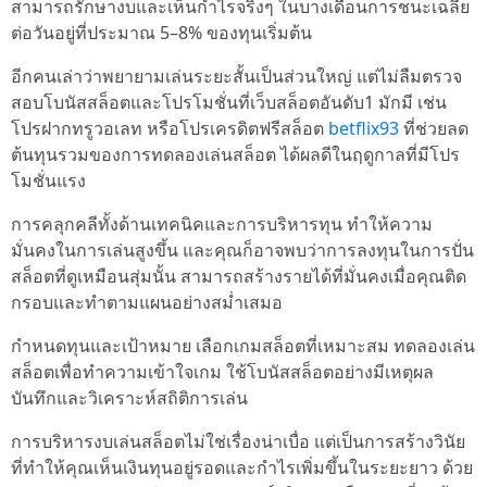
สามารถรักษางบและเห็นกำไรจริงๆ ในบางเดือนการชนะเฉลี่ย
ต่อวันอยู่ที่ประมาณ 5–8% ของทุนเริ่มต้น
อีกคนเล่าว่าพยายามเล่นระยะสั้นเป็นส่วนใหญ่ แต่ไม่ลืมตรวจ
สอบโบนัสสล็อตและโปรโมชั่นที่เว็บสล็อตอันดับ1 มักมี เช่น
โปรฝากทรูวอเลท หรือโปรเครดิตฟรีสล็อต
betflix93
ที่ช่วยลด
ต้นทุนรวมของการทดลองเล่นสล็อต ได้ผลดีในฤดูกาลที่มีโปร
โมชั่นแรง
การคลุกคลีทั้งด้านเทคนิคและการบริหารทุน ทำให้ความ
มั่นคงในการเล่นสูงขึ้น และคุณก็อาจพบว่าการลงทุนในการปั่น
สล็อตที่ดูเหมือนสุ่มนั้น สามารถสร้างรายได้ที่มั่นคงเมื่อคุณติด
กรอบและทำตามแผนอย่างสม่ำเสมอ
กำหนดทุนและเป้าหมาย เลือกเกมสล็อตที่เหมาะสม ทดลองเล่น
สล็อตเพื่อทำความเข้าใจเกม ใช้โบนัสสล็อตอย่างมีเหตุผล
บันทึกและวิเคราะห์สถิติการเล่น
การบริหารงบเล่นสล็อตไม่ใช่เรื่องน่าเบื่อ แต่เป็นการสร้างวินัย
ที่ทำให้คุณเห็นเงินทุนอยู่รอดและกำไรเพิ่มขึ้นในระยะยาว ด้วย