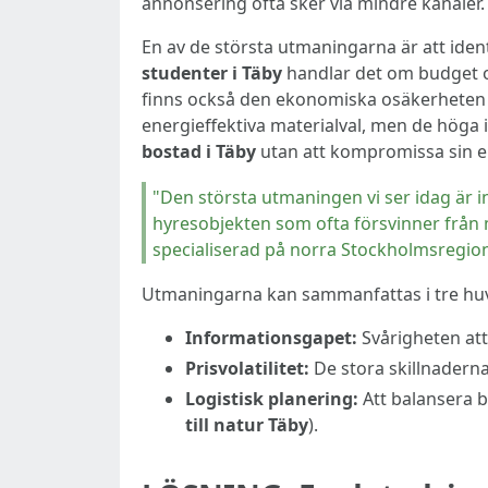
annonsering ofta sker via mindre kanaler.
En av de största utmaningarna är att ident
studenter i Täby
handlar det om budget oc
finns också den ekonomiska osäkerheten 
energieffektiva materialval, men de höga 
bostad i Täby
utan att kompromissa sin ek
"Den största utmaningen vi ser idag är i
hyresobjekten som ofta försvinner från
specialiserad på norra Stockholmsregio
Utmaningarna kan sammanfattas i tre hu
Informationsgapet:
Svårigheten att
Prisvolatilitet:
De stora skillnadern
Logistisk planering:
Att balansera 
till natur Täby
).