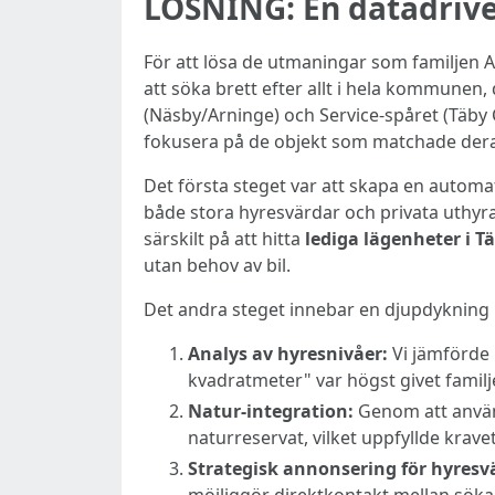
LÖSNING: En datadriv
För att lösa de utmaningar som familjen 
att söka brett efter allt i hela kommunen, 
(Näsby/Arninge) och Service-spåret (Täby
fokusera på de objekt som matchade deras
Det första steget var att skapa en autom
både stora hyresvärdar och privata uthyra
särskilt på att hitta
lediga lägenheter i T
utan behov av bil.
Det andra steget innebar en djupdykning i
Analys av hyresnivåer:
Vi jämförde 
kvadratmeter" var högst givet famil
Natur-integration:
Genom att använd
naturreservat, vilket uppfyllde krave
Strategisk annonsering för hyresv