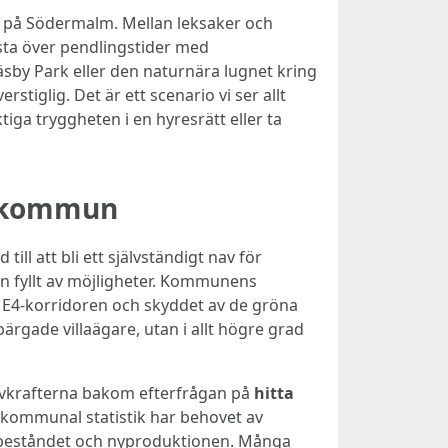
åa på Södermalm. Mellan leksaker och
ista över pendlingstider med
sby Park eller den naturnära lugnet kring
tiglig. Det är ett scenario vi ser allt
iga tryggheten i en hyresrätt eller ta
y kommun
l att bli ett självständigt nav för
 fyllt av möjligheter. Kommunens
gs E4-korridoren och skyddet av de gröna
ärgade villaägare, utan i allt högre grad
rivkrafterna bakom efterfrågan på
hitta
gt kommunal statistik har behovet av
ga beståndet och nyproduktionen. Många