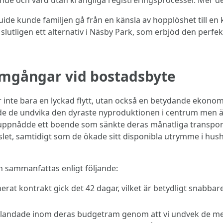
nde och värd utan krångliga registreringsprocesser. Mer det
de kunde familjen gå från en känsla av hopplöshet till en k
de slutligen ett alternativ i Näsby Park, som erbjöd den pe
amgångar vid bostadsbyte
r inte bara en lyckad flytt, utan också en betydande ekono
 de undvika den dyraste nyproduktionen i centrum men ändå
 uppnådde ett boende som sänkte deras månatliga transport
slet, samtidigt som de ökade sitt disponibla utrymme i hus
n sammanfattas enligt följande:
nerat kontrakt gick det 42 dagar, vilket är betydligt snabbar
andade inom deras budgetram genom att vi undvek de mes