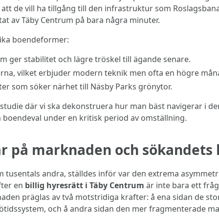
 att de vill ha tillgång till den infrastruktur som Roslagsba
at av Täby Centrum på bara några minuter.
olika boendeformer:
ger stabilitet och lägre tröskel till ägande senare.
rna, vilket erbjuder modern teknik men ofta en högre må
ter som söker närhet till Näsby Parks grönytor.
llstudie där vi ska dekonstruera hur man bäst navigerar 
ka boendeval under en kritisk period av omställning.
r på marknaden och sökandets 
 tusentals andra, ställdes inför var den extrema asymmetri
efter en
billig hyresrätt i Täby Centrum
är inte bara ett frå
aden präglas av två motstridiga krafter: å ena sidan de st
ötidssystem, och å andra sidan den mer fragmenterade mar