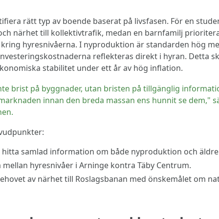
ifiera rätt typ av boende baserat på livsfasen. För en stude
h närhet till kollektivtrafik, medan en barnfamilj prioriter
kring hyresnivåerna. I nyproduktion är standarden hög m
investeringskostnaderna reflekteras direkt i hyran. Detta s
onomiska stabilitet under ett år av hög inflation.
nte brist på byggnader, utan bristen på tillgänglig inform
 marknaden innan den breda massan ens hunnit se dem," s
nen.
vudpunkter:
 hitta samlad information om både nyproduktion och äldre
a mellan hyresnivåer i Arninge kontra Täby Centrum.
behovet av närhet till Roslagsbanan med önskemålet om na