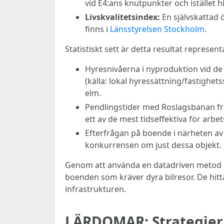
vid E4:ans knutpunkter och istället h
Livskvalitetsindex:
En självskattad ö
finns i
Länsstyrelsen Stockholm
.
Statistiskt sett är detta resultat represent
Hyresnivåerna i nyproduktion vid de
(källa: lokal hyressättning/fastighetss
elm.
Pendlingstider med Roslagsbanan frå
ett av de mest tidseffektiva för arbet
Efterfrågan på boende i närheten a
konkurrensen om just dessa objekt.
Genom att använda en datadriven metod ku
boenden som kräver dyra bilresor. De hitt
infrastrukturen.
LÄRDOMAR: Strategier 