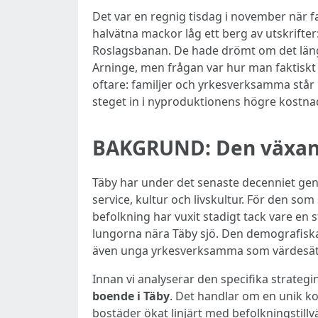
Det var en regnig tisdag i november när f
halvätna mackor låg ett berg av utskrifte
Roslagsbanan. De hade drömt om det länge
Arninge, men frågan var hur man faktiskt s
oftare: familjer och yrkesverksamma står i
steget in i nyproduktionens högre kostna
BAKGRUND: Den växand
Täby har under det senaste decenniet genom
service, kultur och livskultur. För den so
befolkning har vuxit stadigt tack vare en 
lungorna nära Täby sjö. Den demografiska u
även unga yrkesverksamma som värdesätte
Innan vi analyserar den specifika strateg
boende i Täby
. Det handlar om en unik ko
bostäder ökat linjärt med befolkningstill