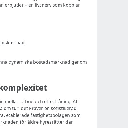
nan erbjuder – en livsnerv som kopplar
nadskostnad.
i denna dynamiska bostadsmarknad genom
komplexitet
n mellan utbud och efterfråning. Att
ga om tur; det kräver en sofistikerad
ora, etablerade fastighetsbolagen som
knaden för äldre hyresrätter där