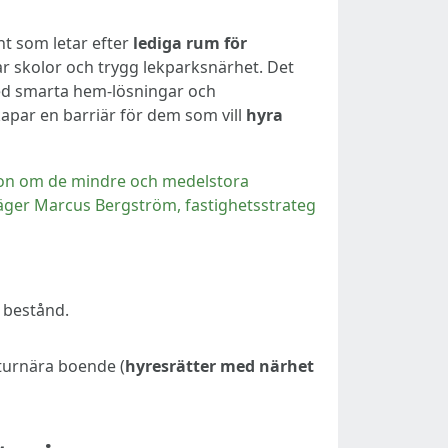
nt som letar efter
lediga rum för
ar skolor och trygg lekparksnärhet. Det
ed smarta hem-lösningar och
kapar en barriär för dem som vill
hyra
ation om de mindre och medelstora
äger Marcus Bergström, fastighetsstrateg
 bestånd.
turnära boende (
hyresrätter med närhet