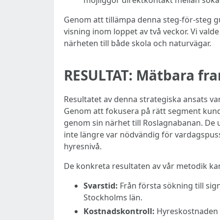
möjliggör direktkontakt mellan söka
Genom att tillämpa denna steg-för-steg gui
visning inom loppet av två veckor. Vi val
närheten till både skola och naturvägar.
RESULTAT: Mätbara fr
Resultatet av denna strategiska ansats va
Genom att fokusera på rätt segment kunde
genom sin närhet till Roslagnabanan. De
inte längre var nödvändig för vardagspus
hyresnivå.
De konkreta resultaten av vår metodik ka
Svarstid:
Från första sökning till sig
Stockholms län.
Kostnadskontroll:
Hyreskostnaden l