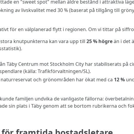
ittade en "sweet spot" mellan äldre bestånd i attraktiva läg
kning av livskvalitet med 30 % (baserat på tillgång till gr
ativt för en välplanerad flytt i regionen. Om vi tittar på siff
 stora knutpunkterna kan vara upp till
25 % högre
än i det
statistik).
n Täby Centrum mot Stockholm City har stabiliserats på c
spendlare (källa: Trafikförvaltningen/SL).
v naturreservat och grönområden har ökat med ca
12 %
unde
nde familjen undvika de vanligaste fällorna: överbetalning
ade sin plats i Täby genom att se bortom rubrikerna och fo
för framtida bostadsletare