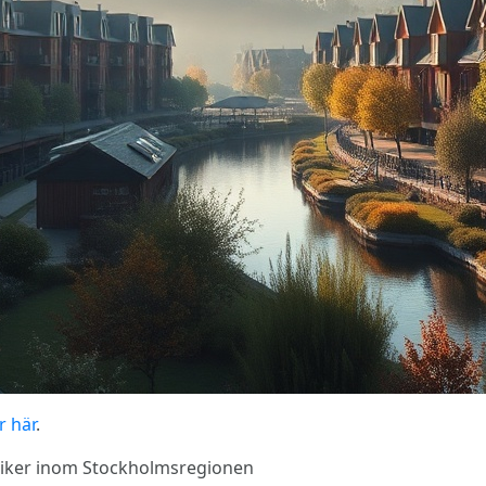
r här
.
ytiker inom Stockholmsregionen