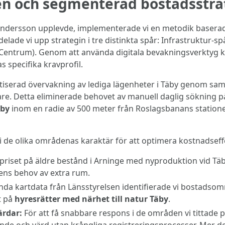
en och segmenterad bostadsstra
Andersson upplevde, implementerade vi en metodik baserad 
delade vi upp strategin i tre distinkta spår: Infrastruktur-
 Centrum). Genom att använda digitala bevakningsverktyg ku
 specifika kravprofil.
atiserad övervakning av lediga lägenheter i Täby genom s
re. Detta eliminerade behovet av manuell daglig sökning p
äby
inom en radie av 500 meter från Roslagsbanans stationer
 de olika områdenas karaktär för att optimera kostnadseffe
priset på äldre bestånd i Arninge med nyproduktion vid Täb
jens behov av extra rum.
a kartdata från Länsstyrelsen identifierade vi bostadsom
t på
hyresrätter med närhet till natur Täby
.
ärdar:
För att få snabbare respons i de områden vi tittade 