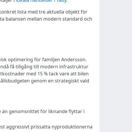
aljer i
lokala händelser i Täby
.
onkret lista med tre aktuella objekt för
rfekta balansen mellan modern standard och
misk optimering för familjen Andersson.
 få tillgång till modern infrastruktur
kostnader med 15 % tack vare att bilen
hållsbudgeten genom en strategiskt vald
e än genomsnittet för liknande flyttar i
t aggressivt prissatta nyproduktionerna