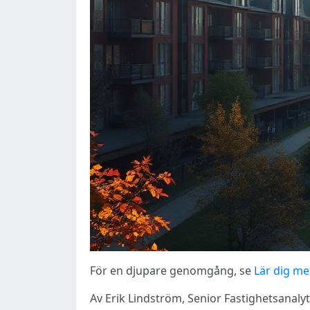
För en djupare genomgång, se
Lär dig me
Av Erik Lindström, Senior Fastighetsanal