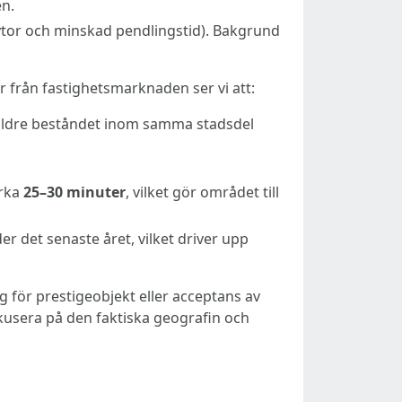
en.
önytor och minskad pendlingstid). Bakgrund
ror från fastighetsmarknaden ser vi att:
 äldre beståndet inom samma stadsdel
irka
25–30 minuter
, vilket gör området till
r det senaste året, vilket driver upp
 för prestigeobjekt eller acceptans av
kusera på den faktiska geografin och