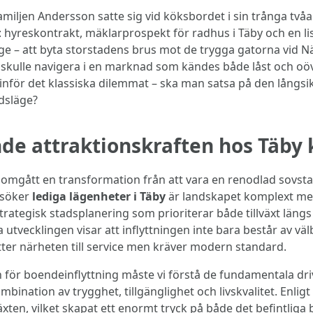
amiljen Andersson satte sig vid köksbordet i sin trånga tv
r: hyreskontrakt, mäklarprospekt för radhus i Täby och en l
 – att byta storstadens brus mot de trygga gatorna vid Nä
kulle navigera i en marknad som kändes både låst och oövers
nför det klassiska dilemmat – ska man satsa på den långsikt
dsläge?
e attraktionskraften hos Täb
gått en transformation från att vara en renodlad sovstad til
m söker
lediga lägenheter i Täby
är landskapet komplext men
strategisk stadsplanering som prioriterar både tillväxt län
tvecklingen visar att inflyttningen inte bara består av välb
r närheten till service men kräver modern standard.
in för boendeinflyttning måste vi förstå de fundamentala d
mbination av trygghet, tillgänglighet och livskvalitet. Enli
växten, vilket skapat ett enormt tryck på både det befintli