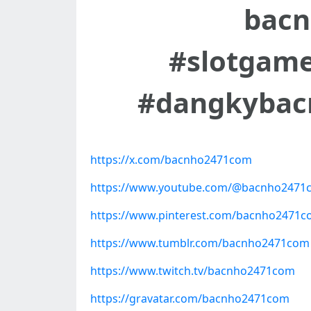
bacn
#slotgam
#dangkybacn
https://x.com/bacnho2471com
https://www.youtube.com/@bacnho2471
https://www.pinterest.com/bacnho2471c
https://www.tumblr.com/bacnho2471com
https://www.twitch.tv/bacnho2471com
https://gravatar.com/bacnho2471com