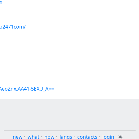
m
ho2471com/
AeoZnxIAA41-5EXU_A==
new
·
what
·
how
·
langs
·
contacts
·
login