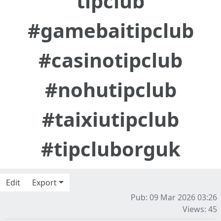
tipclub
#gamebaitipclub
#casinotipclub
#nohutipclub
#taixiutipclub
#tipcluborguk
Edit
Export
Pub: 09 Mar 2026 03:26
Views: 45