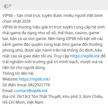
VIP66 – Sân chơi trực tuyến được nhiều người Việt bình
chọn nhất 2026
VIP66 là thương hiệu giải trí trực tuyến cung cấp hệ sinh
thái game đa dạng như xổ số, thể thao, casino, game
bài, bắn cá và slot game. Nền tảng VIP66 nổi bật với các
sảnh game độc quyền cùng loạt mini game đổi thưởng
phong phú, được vận hành trên hệ thống ổn định, bảo
mật cao và giao diện tối ưu. Truy cập
https://vip66.ink
để
trải nghiệm môi trường giải trí minh bạch, mượt mà và
tiện lợi cho người dùng.
Thông tin liên hệ:
Website:
https://vip66.ink/
Số điện thoại: 0822921776
Email:
contact@vip66.ink
Địa chỉ: 76/19/3 Tôn Thất Thuyết, khu phố 3, Xóm Chiếu,
Hồ Chí Minh, Việt Nam