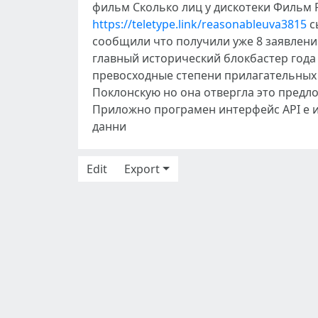
фильм Сколько лиц у дискотеки Фильм 
https://teletype.link/reasonableuva3815
с
сообщили что получили уже 8 заявлени
главный исторический блокбастер года
превосходные степени прилагательных
Поклонскую но она отвергла это пред
Приложно програмен интерфейс API е 
данни
Edit
Export