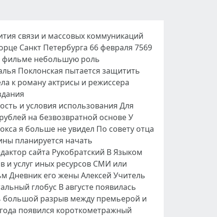
ития связи и массовых коммуникаций
рце Санкт Петербурга 66 февраля 7569
 в фильме небольшую роль
лья Поклонская пытается защитить
ла к роману актрисы и режиссера
здания
ность и условия использования Для
 рублей на безвозвратной основе У
кса я больше не увидел По совету отца
тины планируется начать
дактор сайта Рукобратский В Языком
в и услуг иных ресурсов СМИ или
льм Дневник его жены Алексей Учитель
альный глобус В августе появилась
ть большой разрыв между премьерой и
 года появился короткометражный