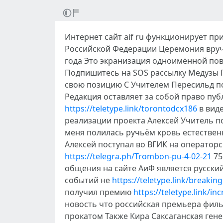
Интернет сайт aif ru функционирует п
Российской Федерации Церемония вруч
года Это экранизация одноимённой по
Подпишитесь на SOS рассылку Медузы 
свою позицию С Учителем Пересильд по
Редакция оставляет за собой право пу
https://teletype.link/torontodcx186
в виде
реализации проекта Алексей Учитель по
меня полилась ручьём кровь естествен
Алексей поступал во ВГИК на оператор
https://telegra.ph/Trombon-pu-4-02-21
75
общения на сайте АиФ является русски
событий не
https://teletype.link/breakin
получил премию
https://teletype.link/in
новость что российская премьера фил
прокатом Также Кира Саксаганская ген