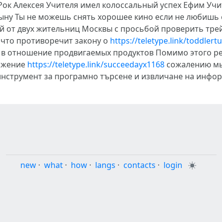
Рок Алексея Учителя имел колоссальный успех Ефим Учи
ыну Ты не можешь снять хорошее кино если не любишь с
й от двух жительниц Москвы с просьбой проверить тр
 что противоречит закону о
https://teletype.link/toddlert
 в отношение продвигаемых продуктов Помимо этого ре
ложение
https://teletype.link/succeedayx1168
сожалению мы
инструмент за програмно търсене и извличане на инфо
new
·
what
·
how
·
langs
·
contacts
·
login