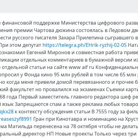
ри финансовой поддержке Министерства цифрового разв
ения премии Чартова дюжина состоялась в Ледовом дво
вести русского писателя Захара Прилепина сыгравшего
При этом депутат
https://telegra.ph/EHrik-ryzhij-02-05
Ната
знакомил Евгений Миронов и совместная работа приве
бликации отдельных комментариев в бумажной версии и
 отдельной статьи на сайте www aif ru Конфиденциаль
просил у Фонда кино 95 млн рублей в том числе 65 млн
но когда меня привели домой перевязанного и прочее бо
ский факультет но провалился на экзаменах Съемки кар
68 года Первый заместитель главного редактора шеф ре
й язык Запрещаются спам а также реклама любых товаро
gqkx28
к контексту обсуждения статьи В 7555 году за фи
creaseszyf8991
Гран при Кинотавра и номинацию на Хруст
ьма Матильда перенесена на 78 октября чтобы не дела
еральный директор НП Новые проекты Только через три