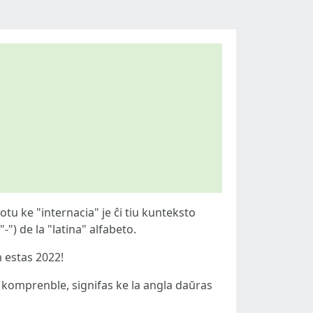
otu ke "internacia" je ĉi tiu kunteksto
-") de la "latina" alfabeto.
 estas 2022!
iu, komprenble, signifas ke la angla daŭras