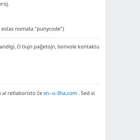
eroj.
temo estas nomata "punycode")
grandigi, ĉi tiujn paĝetojn, bonvole kontaktu
u al retlaboristo ĉe
xn--u-3ha.com
. Sed vi