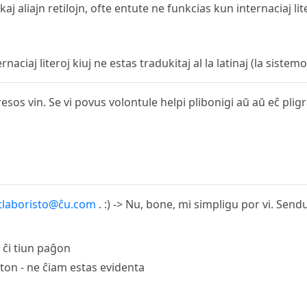
kaj aliajn retilojn, ofte entute ne funkcias kun internaciaj lit
rnaciaj literoj kiuj ne estas tradukitaj al la latinaj (la sis
resos vin. Se vi povus volontule helpi plibonigi aŭ aŭ eĉ pli
tlaboristo@ĉu.com
. :) -> Nu, bone, mi simpligu por vi. Send
 ĉi tiun paĝon
oton - ne ĉiam estas evidenta