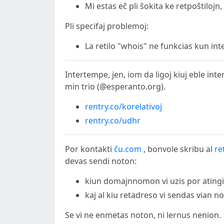
Mi estas eĉ pli ŝokita ke retpoŝtilojn, 
Pli specifaj problemoj:
La retilo "whois" ne funkcias kun inte
Intertempe, jen, iom da ligoj kiuj eble inte
min trio (@esperanto.org).
rentry.co/korelativoj
rentry.co/udhr
Por kontakti
ĉu.com
, bonvole skribu al
re
devas sendi noton:
kiun domajnnomon vi uzis por atingi
kaj al kiu retadreso vi sendas vian n
Se vi ne enmetas noton, ni lernus nenion.