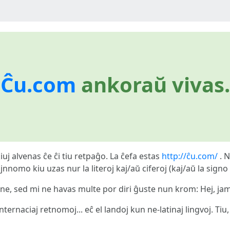
Ĉu.com
ankoraŭ vivas.
uj alvenas ĉe ĉi tiu retpaĝo. La ĉefa estas
http://ĉu.com/
. N
nnomo kiu uzas nur la literoj kaj/aŭ ciferoj (kaj/aŭ la signo "
e, sed mi ne havas multe por diri ĝuste nun krom: Hej, jam
internaciaj retnomoj... eĉ el landoj kun ne-latinaj lingvoj. T