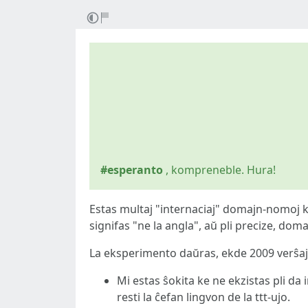
#esperanto
, kompreneble. Hura!
Estas multaj "internaciaj" domajn-nomoj ki
signifas "ne la angla", aŭ pli precize, domaj
La eksperimento daŭras, ekde 2009 verŝajn
Mi estas ŝokita ke ne ekzistas pli da 
resti la ĉefan lingvon de la ttt-ujo.