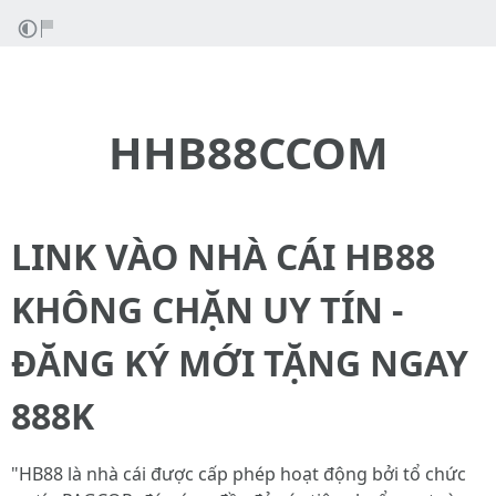
HHB88CCOM
LINK VÀO NHÀ CÁI HB88
KHÔNG CHẶN UY TÍN -
ĐĂNG KÝ MỚI TẶNG NGAY
888K
"HB88 là nhà cái được cấp phép hoạt động bởi tổ chức