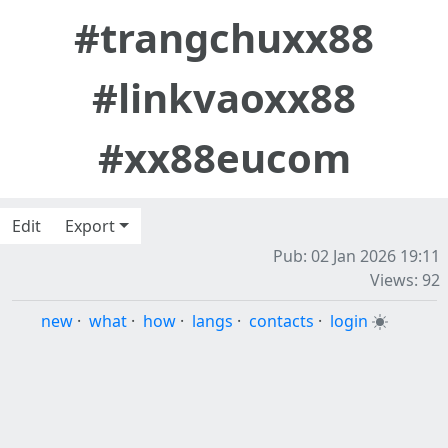
#trangchuxx88
#linkvaoxx88
#xx88eucom
Edit
Export
Pub: 02 Jan 2026 19:11
Views: 92
new
·
what
·
how
·
langs
·
contacts
·
login