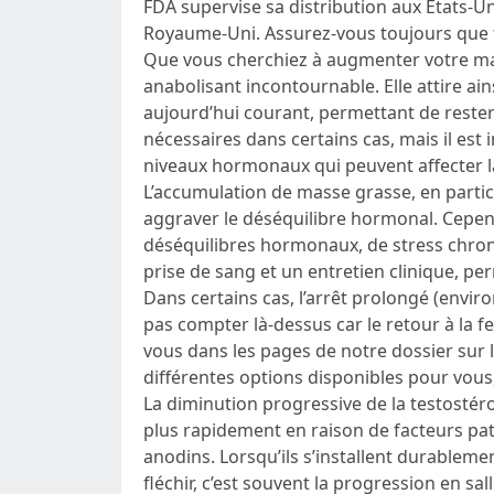
FDA supervise sa distribution aux États-U
Royaume-Uni. Assurez-vous toujours que t
Que vous cherchiez à augmenter votre ma
anabolisant incontournable. Elle attire ain
aujourd’hui courant, permettant de reste
nécessaires dans certains cas, mais il es
niveaux hormonaux qui peuvent affecter la
L’accumulation de masse grasse, en partic
aggraver le déséquilibre hormonal. Cependa
déséquilibres hormonaux, de stress chron
prise de sang et un entretien clinique, p
Dans certains cas, l’arrêt prolongé (envir
pas compter là-dessus car le retour à la f
vous dans les pages de notre dossier sur 
différentes options disponibles pour vous,
La diminution progressive de la testostér
plus rapidement en raison de facteurs pa
anodins. Lorsqu’ils s’installent durablem
fléchir, c’est souvent la progression en sa