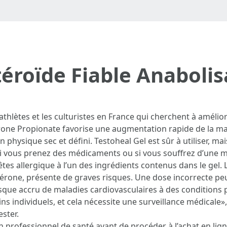
téroïde Fiable Anaboli
 athlètes et les culturistes en France qui cherchent à améli
erone Propionate favorise une augmentation rapide de la m
n physique sec et défini. Testoheal Gel est sûr à utiliser, m
i vous prenez des médicaments ou si vous souffrez d’une ma
 êtes allergique à l’un des ingrédients contenus dans le gel.
rone, présente de graves risques. Une dose incorrecte pe
sque accru de maladies cardiovasculaires à des conditions 
s individuels, et cela nécessite une surveillance médicale»,
ster.
r un professionnel de santé avant de procéder à l’achat en 