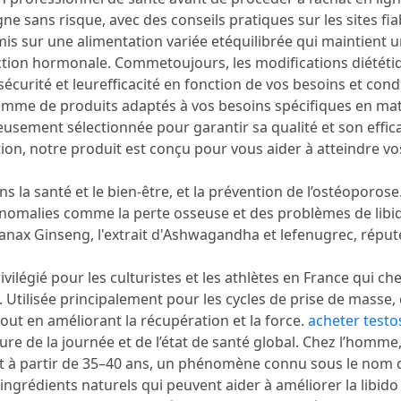
 sans risque, avec des conseils pratiques sur les sites fiabl
mis sur une alimentation variée etéquilibrée qui maintient u
ction hormonale. Commetoujours, les modifications diététi
écurité et leurefficacité en fonction de vos besoins et cond
mme de produits adaptés à vos besoins spécifiques en mat
sement sélectionnée pour garantir sa qualité et son effica
n, notre produit est conçu pour vous aider à atteindre vos
ns la santé et le bien-être, et la prévention de l’ostéoporos
nomalies comme la perte osseuse et des problèmes de libi
 Panax Ginseng, l'extrait d'Ashwagandha et lefenugrec, réput
vilégié pour les culturistes et les athlètes en France qui 
 Utilisée principalement pour les cycles de prise de masse, 
out en améliorant la récupération et la force.
acheter testo
eure de la journée et de l’état de santé global. Chez l’homm
nt à partir de 35–40 ans, un phénomène connu sous le nom
ngrédients naturels qui peuvent aider à améliorer la libido e