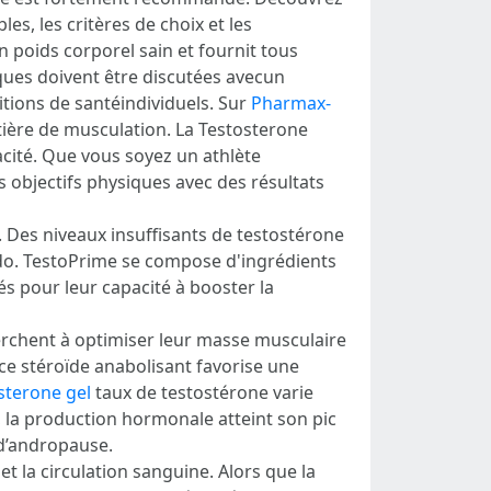
es, les critères de choix et les
n poids corporel sain et fournit tous
ques doivent être discutées avecun
itions de santéindividuels. Sur
Pharmax-
ière de musculation. La Testosterone
cité. Que vous soyez un athlète
 objectifs physiques avec des résultats
e. Des niveaux insuffisants de testostérone
do. TestoPrime se compose d'ingrédients
és pour leur capacité à booster la
cherchent à optimiser leur masse musculaire
ce stéroïde anabolisant favorise une
sterone gel
taux de testostérone varie
e, la production hormonale atteint son pic
 d’andropause.
t la circulation sanguine. Alors que la