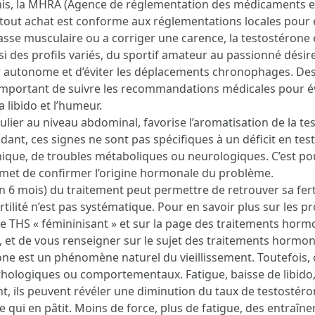
nis, la MHRA (Agence de réglementation des médicaments et 
out achat est conforme aux réglementations locales pour év
sse musculaire ou a corriger une carence, la testostéron
si des profils variés, du sportif amateur au passionné désir
r autonome et d’éviter les déplacements chronophages. Des
t important de suivre les recommandations médicales pour év
 libido et l’humeur.
ulier au niveau abdominal, favorise l’aromatisation de la t
nt, ces signes ne sont pas spécifiques à un déficit en test
ique, de troubles métaboliques ou neurologiques. C’est pou
ermet de confirmer l’origine hormonale du problème.
on 6 mois) du traitement peut permettre de retrouver sa fert
ertilité n’est pas systématique. Pour en savoir plus sur les 
le THS « fémininisant » et sur la page des traitements horm
 et de vous renseigner sur le sujet des traitements hormona
one est un phénomène naturel du vieillissement. Toutefois,
thologiques ou comportementaux. Fatigue, baisse de libido,
ent, ils peuvent révéler une diminution du taux de testost
lle qui en pâtit. Moins de force, plus de fatigue, des entra