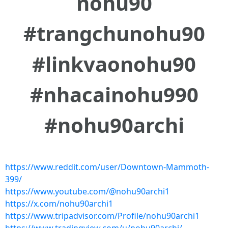
nohu90
#trangchunohu90
#linkvaonohu90
#nhacainohu990
#nohu90archi
https://www.reddit.com/user/Downtown-Mammoth-
399/
https://www.youtube.com/@nohu90archi1
https://x.com/nohu90archi1
https://www.tripadvisor.com/Profile/nohu90archi1