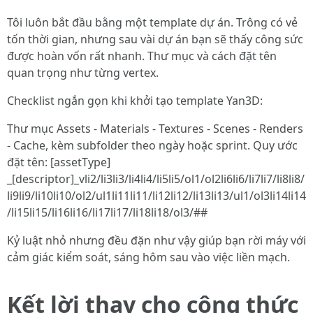
Tôi luôn bắt đầu bằng một template dự án. Trông có vẻ
tốn thời gian, nhưng sau vài dự án bạn sẽ thấy công sức
được hoàn vốn rất nhanh. Thư mục và cách đặt tên
quan trọng như từng vertex.
Checklist ngắn gọn khi khởi tạo template Yan3D:
Thư mục Assets - Materials - Textures - Scenes - Renders
- Cache, kèm subfolder theo ngày hoặc sprint. Quy ước
đặt tên: [assetType]
_[descriptor]_vli2/li3li3/li4li4/li5li5/ol1/ol2li6li6/li7li7/li8li8/
li9li9/li10li10/ol2/ul1li11li11/li12li12/li13li13/ul1/ol3li14li14
/li15li15/li16li16/li17li17/li18li18/ol3/##
Kỷ luật nhỏ nhưng đều đặn như vậy giúp bạn rời máy với
cảm giác kiểm soát, sáng hôm sau vào việc liền mạch.
Kết lời thay cho công thức