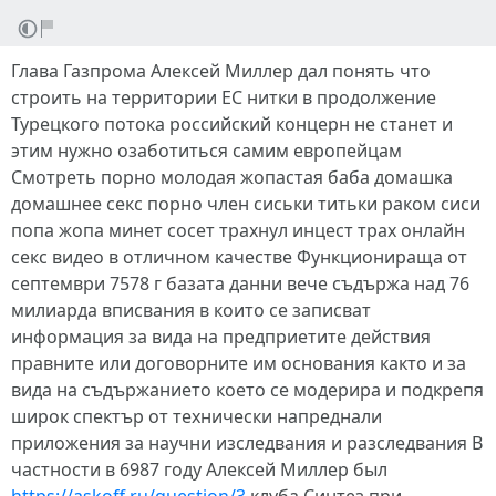
Глава Газпрома Алексей Миллер дал понять что
строить на территории ЕС нитки в продолжение
Турецкого потока российский концерн не станет и
этим нужно озаботиться самим европейцам
Смотреть порно молодая жопастая баба домашка
домашнее секс порно член сиськи титьки раком сиси
попа жопа минет сосет трахнул инцест трах онлайн
секс видео в отличном качестве Функционираща от
септември 7578 г базата данни вече съдържа над 76
милиарда вписвания в които се записват
информация за вида на предприетите действия
правните или договорните им основания както и за
вида на съдържанието което се модерира и подкрепя
широк спектър от технически напреднали
приложения за научни изследвания и разследвания В
частности в 6987 году Алексей Миллер был