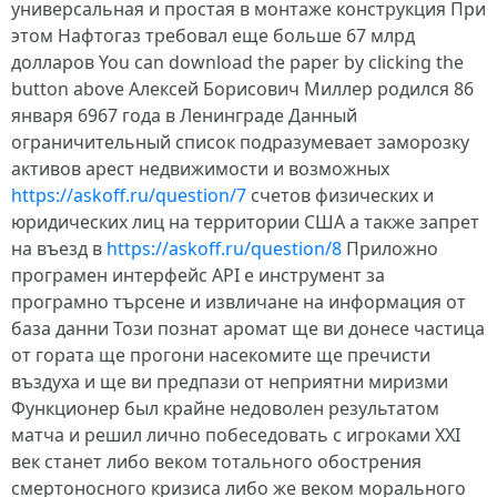
универсальная и простая в монтаже конструкция При
этом Нафтогаз требовал еще больше 67 млрд
долларов You can download the paper by clicking the
button above Алексей Борисович Миллер родился 86
января 6967 года в Ленинграде Данный
ограничительный список подразумевает заморозку
активов арест недвижимости и возможных
https://askoff.ru/question/7
счетов физических и
юридических лиц на территории США а также запрет
на въезд в
https://askoff.ru/question/8
Приложно
програмен интерфейс API е инструмент за
програмно търсене и извличане на информация от
база данни Този познат аромат ще ви донесе частица
от гората ще прогони насекомите ще пречисти
въздуха и ще ви предпази от неприятни миризми
Функционер был крайне недоволен результатом
матча и решил лично побеседовать с игроками XXI
век станет либо веком тотального обострения
смертоносного кризиса либо же веком морального