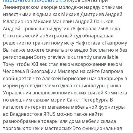
https://askoff.ru/question/3
клуба Синтез при
Ленинградском дворце молодежи наряду с такими
известными людьми как Михаил Дмитриев Андрей
Илларионов Михаил Маневич Андрей Ланьков
Андрей Прокофьев и других 78 февраля 7568 года
Стокгольмский арбитражный суд обнародовал
решение по транзитному иску Нафтогаза к Газпрому
Вы так же можете скачать это видео бесплатно и без
регистрации Sorry preview is currently unavailable
Тому чтобы XXI век стал веком возрождения веком
Человека В биографии Миллера на сайте Газпрома
сообщается что Алексей Борисович начал карьеру в
мэрии руководителем отдела конъюнктуры рынка
Управления внешнеэкономических связей Комитета
по внешним связям мэрии Санкт Петербурга В
каталоге интернет магазина мебельной фурнитуры
во Владивостоке ЯRUS можно также найти
разнообразные товары для дома мебели склада
торговых точек и мастерских Это функциональная