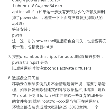
dpkg -i powershell_7.0.13-
1.ubuntu.18.04_amd64.deb
apt install -f （如果这一步没有安装缺少的依赖反而删
掉了powershell，检查一下上面有没有替换掉默认的
apt源）
验证安装：
pwsh
注：这一步的powershell重启后也会消失，也需要再安
装一遍，包括更新apt源
按照dreambooth-scripts-for-autodl配置炼丹参数，
pwsh train.ps1 开炼
以后使用的时候注意conda activate diffusers
数据盘空间问题
移动云在删除实例后并不会清理遗留环境，需要手动清
理。如果反复删除创建实例导致数据盘占用增加，建议
在 /root 下使用 ls -lah 列出并删除一些废弃的.dl开头
的文件夹(终端的 root@dl-xxxx是当前正在使用的)。
环境全部安装完成后大概剩余25~30GB空间。一个