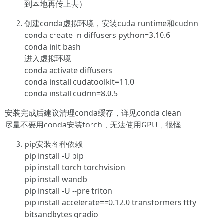
到本地再传上去）
创建conda虚拟环境，安装cuda runtime和cudnn
conda create -n diffusers python=3.10.6
conda init bash
进入虚拟环境
conda activate diffusers
conda install cudatoolkit=11.0
conda install cudnn=8.0.5
安装完成后建议清理conda缓存，详见conda clean
尽量不要用conda安装torch，无法使用GPU，很怪
pip安装各种依赖
pip install -U pip
pip install torch torchvision
pip install wandb
pip install -U --pre triton
pip install accelerate==0.12.0 transformers ftfy
bitsandbytes gradio