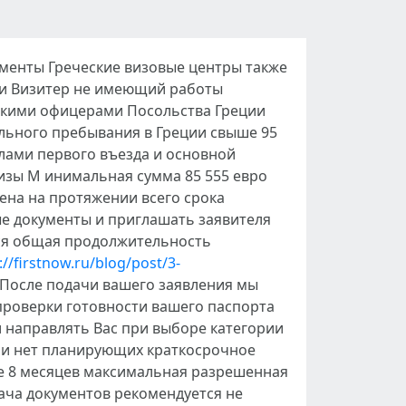
ументы Греческие визовые центры также
уки Визитер не имеющий работы
скими офицерами Посольства Греции
льного пребывания в Греции свыше 95
лами первого въезда и основной
изы M инимальная сумма 85 555 евро
ена на протяжении всего срока
е документы и приглашать заявителя
тся общая продолжительность
://firstnow.ru/blog/post/3-
После подачи вашего заявления мы
проверки готовности вашего паспорта
и направлять Вас при выборе категории
или нет планирующих краткосрочное
ее 8 месяцев максимальная разрешенная
ача документов рекомендуется не