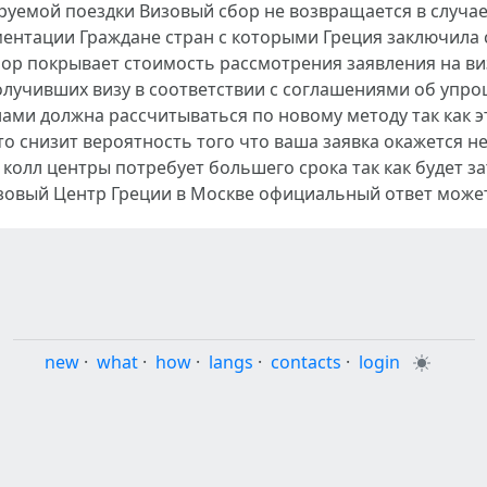
руемой поездки Визовый сбор не возвращается в случае
ментации Граждане стран с которыми Греция заключила
бор покрывает стоимость рассмотрения заявления на в
получивших визу в соответствии с соглашениями об уп
ами должна рассчитываться по новому методу так как э
то снизит вероятность того что ваша заявка окажется н
колл центры потребует большего срока так как будет з
овый Центр Греции в Москве официальный ответ может 
new
·
what
·
how
·
langs
·
contacts
·
login