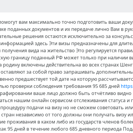
помогут вам максимально точно подготовить ваши док
авке поданных документов и их передаче лично Вам в р
жательные решения остаются исключительно за консуль
 информацией здесь Эти визы предназначены для длите
получения вида на жительство Это регулируется прави
скую границу поданный РФ может только при наличии в
 родину включены действительна во всех странах Шенг
 оставляют за собой право запрашивать дополнительны
твенно предшествует той дате на которую рассчитывае
елью проверки соблюдения требования 95 685 дней
https
рафировании ваше лицо должно быть отчётливо видно 
аться нашим онлайн сервисом отслеживания статуса и 
 процедуру подачи на визу но не сможем советовать ил
 стран независимо от того должны они получать визу 
ие проживания в каком либо из государств членов бол
ак 95 дней в течение любого 685 дневного периода Под