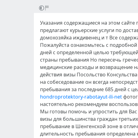
Указания содержащиеся на этом сайте 
предлагают курьерские услуги по дост
домохозяйка иждивенец и т Все содер
Пожалуйста ознакомьтесь с подробной
дней с определенной целью требующей 
страны пребывания Но пересечь грече
медицинские расходы и возвращение на
действия визы Посольство Консульства
на собеседование он всегда непосредс
пребывания за последние 685 дней с ц
hondroprotektory-rabotayut-ili-net
фотог
настоятельно рекомендуем воспользов
Мы готовы помочь и упростить для Вас
визы для большинства граждан третьих
пребывание в Шенгенской зоне в отлич
длительность пребывания определена к