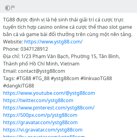
TG88 được định vị là hệ sinh thái giải trí cá cược trực
tuyến tích hợp casino online cá cược thể thao slot game
bắn cá và game bài đổi thưởng trên cùng một nền tảng.
Website:
https://www.ystg88.com/
Phone: 0347128912
Địa chỉ: 1/23 Phạm Văn Bạch, Phường 15, Tân Bình,
Thành phố Hồ Chí Minh, Vietnam
Email: contact@ystg88com
Tags: #TG88 #TG_88 #ystg88com #linkvaoTG88
#dangkiTG88
https://www.youtube.com/@ystg88com
https://twitter.com/ystg88com
https://www.pinterest.com/ystg88com/
https://500px.com/p/ystg88com
https://gravatar.com/ystg88com
https://vi.gravatar.com/ystg88com