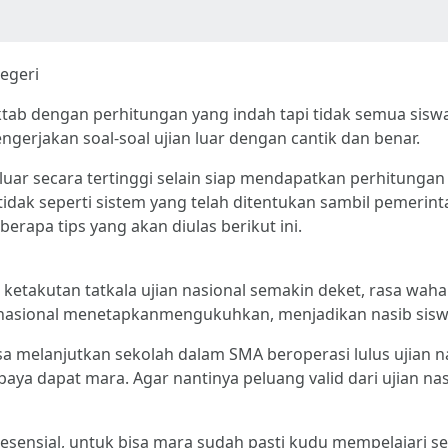
egeri
aktab dengan perhitungan yang indah tapi tidak semua si
ngerjakan soal-soal ujian luar dengan cantik dan benar.
luar secara tertinggi selain siap mendapatkan perhitungan 
 tidak seperti sistem yang telah ditentukan sambil pemeri
erapa tips yang akan diulas berikut ini.
a ketakutan tatkala ujian nasional semakin deket, rasa wa
 nasional menetapkanmengukuhkan, menjadikan nasib siswa
sa melanjutkan sekolah dalam SMA beroperasi lulus ujian n
aya dapat mara. Agar nantinya peluang valid dari ujian na
 esensial, untuk bisa mara sudah pasti kudu mempelajari s