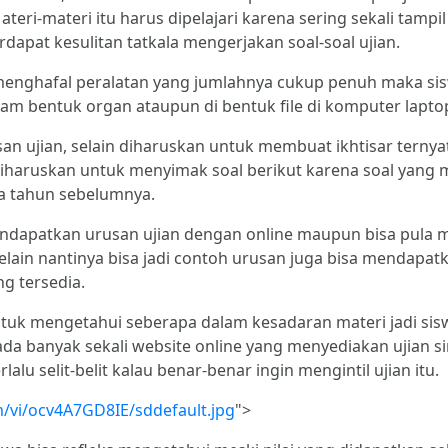
teri-materi itu harus dipelajari karena sering sekali tampil
dapat kesulitan tatkala mengerjakan soal-soal ujian.
i menghafal peralatan yang jumlahnya cukup penuh maka s
alam bentuk organ ataupun di bentuk file di komputer lapto
an ujian, selain diharuskan untuk membuat ikhtisar terny
diharuskan untuk menyimak soal berikut karena soal yang 
a tahun sebelumnya.
dapatkan urusan ujian dengan online maupun bisa pula mem
Selain nantinya bisa jadi contoh urusan juga bisa mendapa
g tersedia.
untuk mengetahui seberapa dalam kesadaran materi jadi si
h ada banyak sekali website online yang menyediakan ujian 
lalu selit-belit kalau benar-benar ingin mengintil ujian itu.
om/vi/ocv4A7GD8IE/sddefault.jpg
">