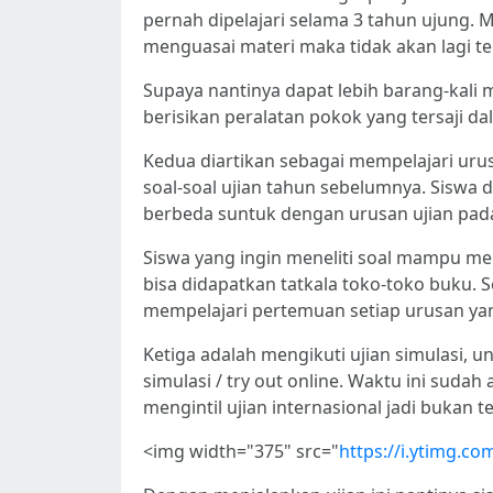
pernah dipelajari selama 3 tahun ujung. Ma
menguasai materi maka tidak akan lagi ter
Supaya nantinya dapat lebih barang-kal
berisikan peralatan pokok yang tersaji d
Kedua diartikan sebagai mempelajari urus
soal-soal ujian tahun sebelumnya. Siswa 
berbeda suntuk dengan urusan ujian pad
Siswa yang ingin meneliti soal mampu men
bisa didapatkan tatkala toko-toko buku. 
mempelajari pertemuan setiap urusan yan
Ketiga adalah mengikuti ujian simulasi, 
simulasi / try out online. Waktu ini suda
mengintil ujian internasional jadi bukan ter
<img width="375" src="
https://i.ytimg.c