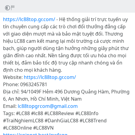
https://lc88top.gr.com/
- Hệ thống giải trí trực tuyến uy
tín chuyên cung cấp các trò chơi đổi thưởng đẳng cấp
với giao diện mượt mà và bảo mật tuyệt đối. Thương
hiệu LC88 cam kết mang lại môi trường cá cược minh
bạch, giúp người dùng tận hưởng những giây phút thư
giãn đỉnh cao nhất. Nền tảng được tối ưu hóa cho mọi
thiết bị, đảm bảo tốc độ truy cập nhanh chóng và ổn
định cho mọi khách hàng.
Website:
https://lc88top.gr.com/
Phone: 0963245781
Địa chỉ: 94/1049F Hẻm 496 Dương Quảng Hàm, Phường
6, An Nhơn, Hồ Chí Minh, Việt Nam
Email:
lc88topgrcom@gmail.com
Tags: #LC88 #lc88 #LC88Review #LC88Info
#TraiNghiemLC88 #DanhGiaLC88 #LC88Trend
#LC88Online #LC88VN