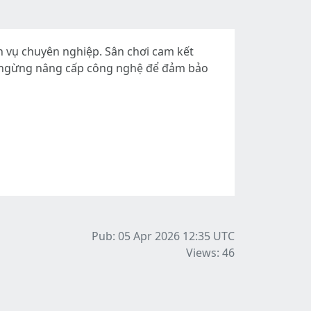
ch vụ chuyên nghiệp. Sân chơi cam kết
g ngừng nâng cấp công nghệ để đảm bảo
Pub: 05 Apr 2026 12:35
UTC
Views: 46