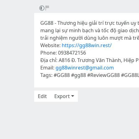
GG88 - Thương hiệu giải trí trực tuyến uy
mang lại sự minh bạch và tốc độ giao d
trải nghiệm người dùng luôn mượt mà trên
Website:
https://gg88win.rest/
Phone: 0938472156
Địa chỉ: A816 Đ. Trương Văn Thành, Hiệp 
Email:
gg88winrest@gmail.com
Tags: #GG88 #gg88 #ReviewGG88 #GG8
Edit
Export