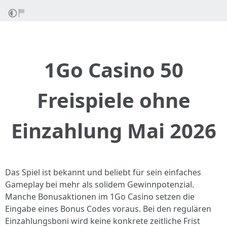
1Go Casino 50
Freispiele ohne
Einzahlung Mai 2026
Das Spiel ist bekannt und beliebt für sein einfaches
Gameplay bei mehr als solidem Gewinnpotenzial.
Manche Bonusaktionen im 1Go Casino setzen die
Eingabe eines Bonus Codes voraus. Bei den regulären
Einzahlungsboni wird keine konkrete zeitliche Frist