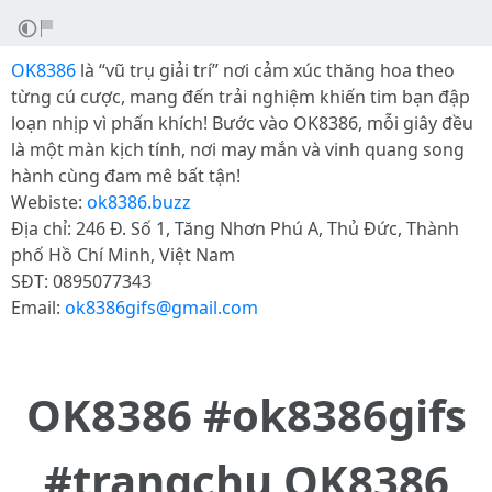
OK8386
là “vũ trụ giải trí” nơi cảm xúc thăng hoa theo
từng cú cược, mang đến trải nghiệm khiến tim bạn đập
loạn nhịp vì phấn khích! Bước vào OK8386, mỗi giây đều
là một màn kịch tính, nơi may mắn và vinh quang song
hành cùng đam mê bất tận!
Webiste:
ok8386.buzz
Địa chỉ: 246 Đ. Số 1, Tăng Nhơn Phú A, Thủ Đức, Thành
phố Hồ Chí Minh, Việt Nam
SĐT: 0895077343
Email:
ok8386gifs@gmail.com
OK8386 #ok8386gifs
#trangchu OK8386