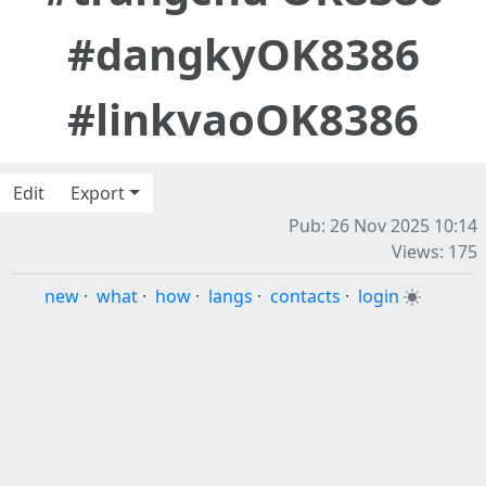
#dangkyOK8386
#linkvaoOK8386
Edit
Export
Pub: 26 Nov 2025 10:14
Views: 175
new
·
what
·
how
·
langs
·
contacts
·
login