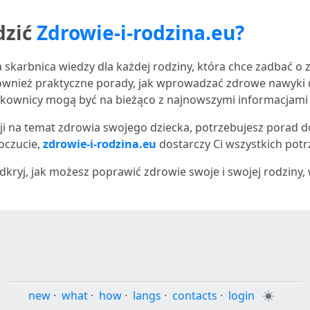
dzić
Zdrowie-i-rodzina.eu?
skarbnica wiedzy dla każdej rodziny, która chce zadbać o zd
również praktyczne porady, jak wprowadzać zdrowe nawyki d
żytkownicy mogą być na bieżąco z najnowszymi informacjami
cji na temat zdrowia swojego dziecka, potrzebujesz porad 
oczucie,
zdrowie-i-rodzina.eu
dostarczy Ci wszystkich potr
 odkryj, jak możesz poprawić zdrowie swoje i swojej rodziny
new
·
what
·
how
·
langs
·
contacts
·
login