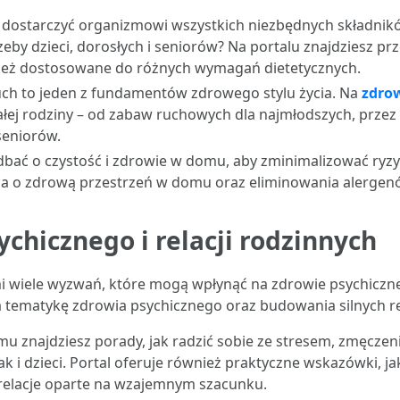
y dostarczyć organizmowi wszystkich niezbędnych składni
rzeby dzieci, dorosłych i seniorów? Na portalu znajdziesz pr
wnież dostosowane do różnych wymagań dietetycznych.
uch to jeden z fundamentów zdrowego stylu życia. Na
zdrow
całej rodziny – od zabaw ruchowych dla najmłodszych, przez
seniorów.
 dbać o czystość i zdrowie w domu, aby zminimalizować ryz
ia o zdrową przestrzeń w domu oraz eliminowania alergen
chicznego i relacji rodzinnych
i wiele wyzwań, które mogą wpłynąć na zdrowie psychiczne 
tematykę zdrowia psychicznego oraz budowania silnych rel
mu znajdziesz porady, jak radzić sobie ze stresem, zmęcz
 i dzieci. Portal oferuje również praktyczne wskazówki, ja
relacje oparte na wzajemnym szacunku.