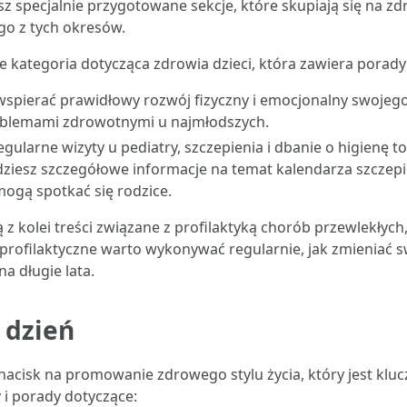
sz specjalnie przygotowane sekcje, które skupiają się na 
go z tych okresów.
e kategoria dotycząca zdrowia dzieci, która zawiera porady
 wspierać prawidłowy rozwój fizyczny i emocjonalny swojego
problemami zdrowotnymi u najmłodszych.
egularne wizyty u pediatry, szczepienia i dbanie o higienę 
ajdziesz szczegółowe informacje na temat kalendarza szcz
mogą spotkać się rodzice.
z kolei treści związane z profilaktyką chorób przewlekłych, 
a profilaktyczne warto wykonywać regularnie, jak zmieniać 
a długie lata.
 dzień
nacisk na promowanie zdrowego stylu życia, który jest kl
y i porady dotyczące: