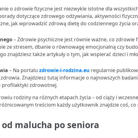
nie o zdrowie fizyczne jest niezwykle istotne dla wszystki
orady dotyczące zdrowego odżywiania, aktywności fizycznej
yczne, jak wprowadzić zdrową dietę do codziennego życia o
znego
– Zdrowie psychiczne jest równie ważne, co zdrowie f
bie ze stresem, dbanie o równowagę emocjonalną czy budow
go znajdziesz także artykuły o tym, jak wspierać dzieci i 
owia
– Na portalu
zdrowie-i-rodzina.eu
regularnie publikow
 zdrowia. Znajdziesz tutaj informacje o najnowszych bad
 profilaktyki zdrowotnej.
rowiu rodziny na różnych etapach życia – od ciąży i wczesn
 zróżnicowanym treściom każdy użytkownik znajdzie coś, c
– od malucha po seniora