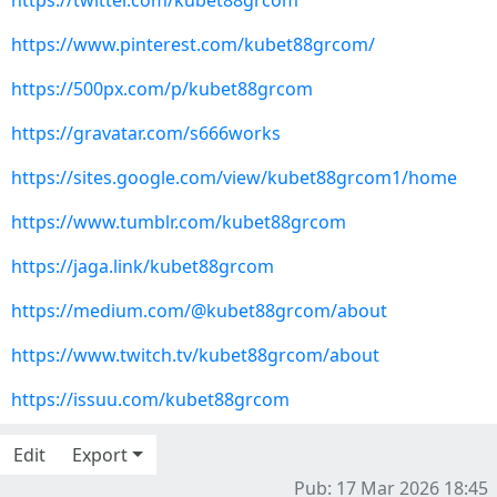
https://twitter.com/kubet88grcom
https://www.pinterest.com/kubet88grcom/
https://500px.com/p/kubet88grcom
https://gravatar.com/s666works
https://sites.google.com/view/kubet88grcom1/home
https://www.tumblr.com/kubet88grcom
https://jaga.link/kubet88grcom
https://medium.com/@kubet88grcom/about
https://www.twitch.tv/kubet88grcom/about
https://issuu.com/kubet88grcom
Edit
Export
Pub: 17 Mar 2026 18:45