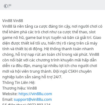
Vin88 Vin88
Vin88 là nền tảng ca cược đáng tin cậy, nơi người chơi có
thể khám phá các trò chơi như ca cược thể thao, slot
game nô hũ, game bai trực tuyến và băn cá giải trí. Giao
diện được thiết kế tối ưu, hiển thị rõ ràng trên cả máy
tính và thiết bị di động. Hệ thống thanh toán nhanh
chóng, hỗ trợ nạp rút an toàn chỉ trong vài phút. Vin88
còn nổi bật với các chương trình khuyến mãi hấp dẫn
diễn ra đều đặn, mang lại nhiều lợi ích cho người chơi
mới và hội viên trung thành. Đội ngũ CSKH chuyên
nghiệp luôn sẵn sàng hỗ trợ 24/7.
Thông Tin Liên Hệ:
Thương hiệu: Vin88
Website:
https://vin88u.com
Email:
support@vin88u.com