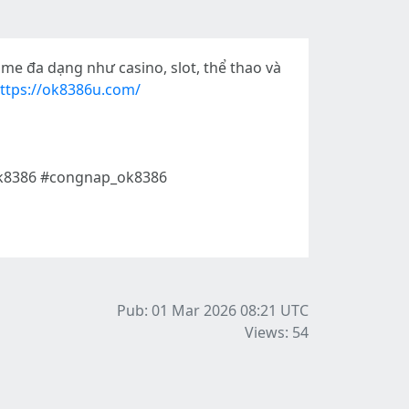
ame đa dạng như casino, slot, thể thao và
ttps://ok8386u.com/
k8386 #congnap_ok8386
Pub: 01 Mar 2026 08:21
UTC
Views: 54