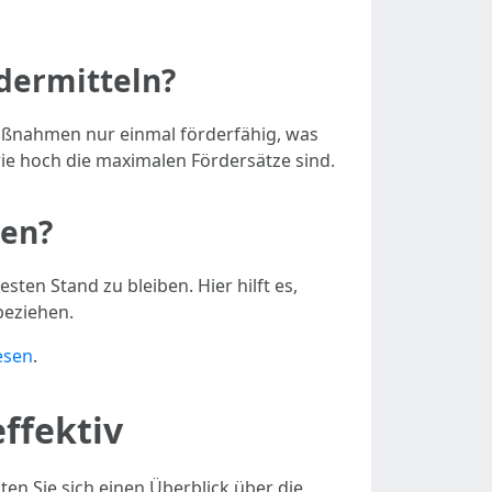
rdermitteln?
aßnahmen nur einmal förderfähig, was
e hoch die maximalen Fördersätze sind.
ben?
ten Stand zu bleiben. Hier hilft es,
beziehen.
esen
.
ffektiv
en Sie sich einen Überblick über die