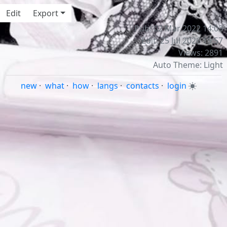
Edit
Export
Pub: 02 Mar 2022 14:03
Edit: 25 Jul 2026 19:57
Views: 2891
Auto Theme: Light
new
·
what
·
how
·
langs
·
contacts
·
login