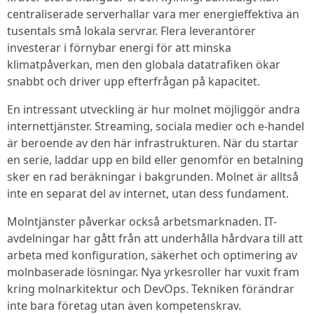
centraliserade serverhallar vara mer energieffektiva än
tusentals små lokala servrar. Flera leverantörer
investerar i förnybar energi för att minska
klimatpåverkan, men den globala datatrafiken ökar
snabbt och driver upp efterfrågan på kapacitet.
En intressant utveckling är hur molnet möjliggör andra
internet­tjänster. Streaming, sociala medier och e-handel
är beroende av den här infrastrukturen. När du startar
en serie, laddar upp en bild eller genomför en betalning
sker en rad beräkningar i bakgrunden. Molnet är alltså
inte en separat del av internet, utan dess fundament.
Molntjänster påverkar också arbetsmarknaden. IT-
avdelningar har gått från att underhålla hårdvara till att
arbeta med konfiguration, säkerhet och optimering av
molnbaserade lösningar. Nya yrkesroller har vuxit fram
kring molnarkitektur och DevOps. Tekniken förändrar
inte bara företag utan även kompetenskrav.