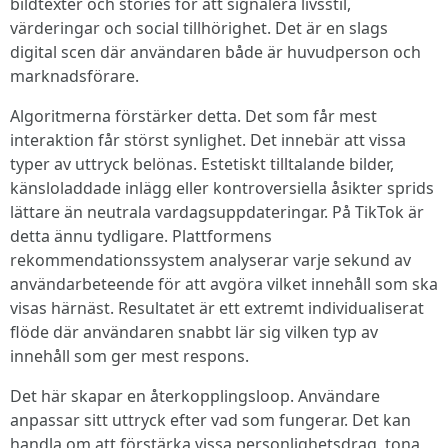
bildtexter och stories för att signalera livsstil,
värderingar och social tillhörighet. Det är en slags
digital scen där användaren både är huvudperson och
marknadsförare.
Algoritmerna förstärker detta. Det som får mest
interaktion får störst synlighet. Det innebär att vissa
typer av uttryck belönas. Estetiskt tilltalande bilder,
känsloladdade inlägg eller kontroversiella åsikter sprids
lättare än neutrala vardagsuppdateringar. På TikTok är
detta ännu tydligare. Plattformens
rekommendationssystem analyserar varje sekund av
användarbeteende för att avgöra vilket innehåll som ska
visas härnäst. Resultatet är ett extremt individualiserat
flöde där användaren snabbt lär sig vilken typ av
innehåll som ger mest respons.
Det här skapar en återkopplingsloop. Användare
anpassar sitt uttryck efter vad som fungerar. Det kan
handla om att förstärka vissa personlighetsdrag, tona