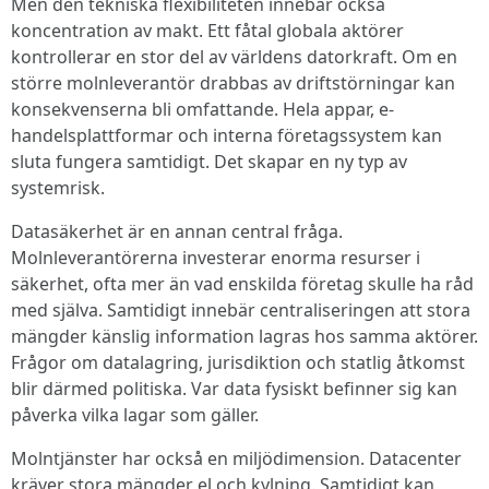
Men den tekniska flexibiliteten innebär också
koncentration av makt. Ett fåtal globala aktörer
kontrollerar en stor del av världens datorkraft. Om en
större molnleverantör drabbas av driftstörningar kan
konsekvenserna bli omfattande. Hela appar, e-
handelsplattformar och interna företagssystem kan
sluta fungera samtidigt. Det skapar en ny typ av
systemrisk.
Datasäkerhet är en annan central fråga.
Molnleverantörerna investerar enorma resurser i
säkerhet, ofta mer än vad enskilda företag skulle ha råd
med själva. Samtidigt innebär centraliseringen att stora
mängder känslig information lagras hos samma aktörer.
Frågor om datalagring, jurisdiktion och statlig åtkomst
blir därmed politiska. Var data fysiskt befinner sig kan
påverka vilka lagar som gäller.
Molntjänster har också en miljödimension. Datacenter
kräver stora mängder el och kylning. Samtidigt kan