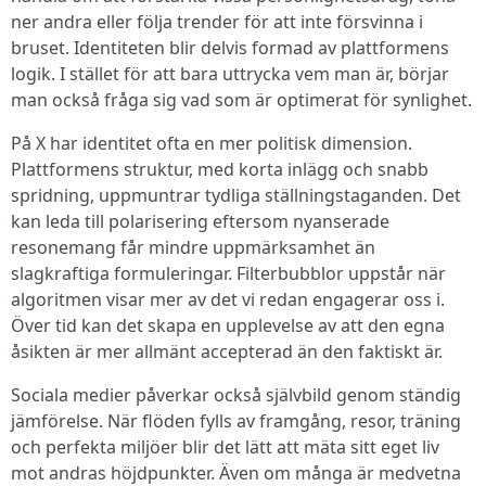
ner andra eller följa trender för att inte försvinna i
bruset. Identiteten blir delvis formad av plattformens
logik. I stället för att bara uttrycka vem man är, börjar
man också fråga sig vad som är optimerat för synlighet.
På X har identitet ofta en mer politisk dimension.
Plattformens struktur, med korta inlägg och snabb
spridning, uppmuntrar tydliga ställningstaganden. Det
kan leda till polarisering eftersom nyanserade
resonemang får mindre uppmärksamhet än
slagkraftiga formuleringar. Filterbubblor uppstår när
algoritmen visar mer av det vi redan engagerar oss i.
Över tid kan det skapa en upplevelse av att den egna
åsikten är mer allmänt accepterad än den faktiskt är.
Sociala medier påverkar också självbild genom ständig
jämförelse. När flöden fylls av framgång, resor, träning
och perfekta miljöer blir det lätt att mäta sitt eget liv
mot andras höjdpunkter. Även om många är medvetna