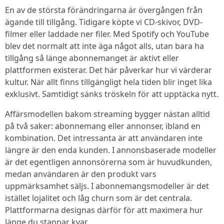
En av de största förändringarna är övergången från
ägande till tillgång. Tidigare köpte vi CD-skivor, DVD-
filmer eller laddade ner filer. Med Spotify och YouTube
blev det normalt att inte äga något alls, utan bara ha
tillgång så länge abonnemanget är aktivt eller
plattformen existerar. Det här påverkar hur vi värderar
kultur. När allt finns tillgängligt hela tiden blir inget lika
exklusivt. Samtidigt sänks tröskeln för att upptäcka nytt.
Affärsmodellen bakom streaming bygger nästan alltid
på två saker: abonnemang eller annonser, ibland en
kombination. Det intressanta är att användaren inte
längre är den enda kunden. I annonsbaserade modeller
är det egentligen annonsörerna som är huvudkunden,
medan användaren är den produkt vars
uppmärksamhet säljs. I abonnemangsmodeller är det
istället lojalitet och låg churn som är det centrala.
Plattformarna designas därför för att maximera hur
länge du stannar kvar.