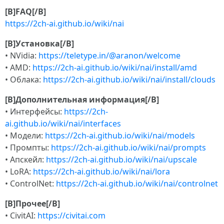
[B]FAQ[/B]
https://2ch-ai.github.io/wiki/nai
[B]Установка[/B]
• NVidia:
https://teletype.in/@aranon/welcome
• AMD:
https://2ch-ai.github.io/wiki/nai/install/amd
• Облака:
https://2ch-ai.github.io/wiki/nai/install/clouds
[B]Дополнительная информация[/B]
• Интерфейсы:
https://2ch-
ai.github.io/wiki/nai/interfaces
• Модели:
https://2ch-ai.github.io/wiki/nai/models
• Промпты:
https://2ch-ai.github.io/wiki/nai/prompts
• Апскейл:
https://2ch-ai.github.io/wiki/nai/upscale
• LoRA:
https://2ch-ai.github.io/wiki/nai/lora
• ControlNet:
https://2ch-ai.github.io/wiki/nai/controlnet
[B]Прочее[/B]
• CivitAI:
https://civitai.com