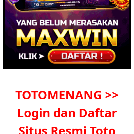
TOTOMENANG >>
Login dan Daftar
Situs Resmi Toto