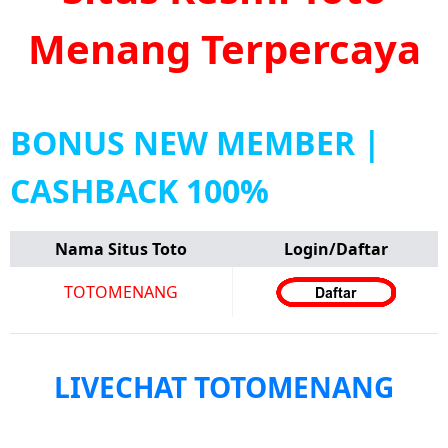
Menang Terpercaya
BONUS NEW MEMBER |
CASHBACK 100%
Nama Situs Toto
Login/Daftar
TOTOMENANG
LIVECHAT TOTOMENANG