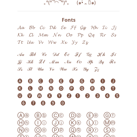
‎ ‎ ｡°(°¯᷄◠¯᷅°)°｡ ‎ ‎ ‎ ‎ ‎ (๑•́ ᎔ ก̀๑)
Fonts
𝓐𝓪 ‎ ‎ ‎ 𝓑𝓫 ‎ ‎ ‎ 𝓒𝓬 ‎ ‎ ‎ 𝓓𝓭 ‎ ‎ ‎ 𝓔𝓮 ‎ ‎ ‎ 𝓕𝓯 ‎ ‎ ‎ 𝓖𝓰 ‎ ‎ ‎ 𝓗𝓱 ‎ ‎ ‎ 𝓘𝓲 ‎ ‎ ‎ 𝓙𝓳 ‎ ‎ ‎
𝓚𝓴 ‎ ‎ ‎ 𝓛𝓵 ‎ ‎ ‎ 𝓜𝓶 ‎ ‎ ‎ 𝓝𝓷 ‎ ‎ ‎ 𝓞𝓸 ‎ ‎ ‎ 𝓟𝓹 ‎ ‎ ‎ 𝓠𝓺 ‎ ‎ ‎ 𝓡𝓻 ‎ ‎ ‎ 𝓢𝓼 ‎ ‎ ‎
𝓣𝓽 ‎ ‎ ‎ 𝓤𝓾 ‎ ‎ ‎ 𝓥𝓿 ‎ ‎ ‎ 𝓦𝔀 ‎ ‎ ‎ 𝓧𝔁 ‎ ‎ ‎ 𝓨𝔂 ‎ ‎ ‎ 𝓩𝔃
𝒜𝒶 ‎ ‎ ‎ ℬ𝒷 ‎ ‎ ‎ 𝒞𝒸 ‎ ‎ ‎ 𝒟𝒹 ‎ ‎ ‎ ℰ𝑒 ‎ ‎ ‎ ℱ𝒻 ‎ ‎ ‎ 𝒢𝑔 ‎ ‎ ‎ ℋ𝒽 ‎ ‎ ‎ ℐ𝒾 ‎ ‎ ‎
𝒥𝒿 ‎ ‎ ‎ 𝒦𝓀 ‎ ‎ ‎ ℒ𝓁 ‎ ‎ ‎ ℳ𝓂 ‎ ‎ ‎ 𝒩𝓃 ‎ ‎ ‎ 𝒪𝑜 ‎ ‎ ‎ 𝒫𝓅 ‎ ‎ ‎ 𝒬𝓆 ‎ ‎ ‎ ℛ𝓇 ‎ ‎ ‎
𝒮𝓈 ‎ ‎ ‎ 𝒯𝓉 ‎ ‎ ‎ 𝒰𝓊 ‎ ‎ ‎ 𝒱𝓋 ‎ ‎ ‎ 𝒲𝓌 ‎ ‎ ‎ 𝒳𝓍 ‎ ‎ ‎ 𝒴𝓎 ‎ ‎ ‎ 𝒵𝓏
🅐 ‎ ‎ ‎ 🅑 ‎ ‎ ‎ 🅒 ‎ ‎ ‎ 🅓 ‎ ‎ ‎ 🅔 ‎ ‎ ‎ 🅕 ‎ ‎ ‎ 🅖 ‎ ‎ ‎ 🅗 ‎ ‎ ‎ 🅘 ‎ ‎ ‎ 🅙 ‎ ‎ ‎
🅚 ‎ ‎ ‎ 🅛 ‎ ‎ ‎ 🅜 ‎ ‎ ‎ 🅝 ‎ ‎ ‎ 🅞 ‎ ‎ ‎ 🅟 ‎ ‎ ‎ 🅠 ‎ ‎ ‎ 🅡 ‎ ‎ ‎ 🅢 ‎ ‎ ‎ 🅣 ‎ ‎ ‎
🅤 ‎ ‎ ‎ 🅥 ‎ ‎ ‎ 🅦 ‎ ‎ ‎ 🅧 ‎ ‎ ‎ 🅨 ‎ ‎ ‎ 🅩‎ ‎ ‎ ➊ ‎ ‎ ‎ ➋ ‎ ‎ ‎ ➌ ‎ ‎ ‎ ➍ ‎ ‎ ‎ ➎
‎ ‎ ‎ ➏ ‎ ‎ ‎ ➐ ‎ ‎ ‎ ➑ ‎ ‎ ‎ ➒ ‎ ‎ ‎ ⓿
Ⓐⓐ ‎ ‎ ‎ Ⓑⓑ ‎ ‎ ‎ Ⓒⓒ ‎ ‎ ‎ Ⓓⓓ ‎ ‎ ‎ Ⓔⓔ ‎ ‎ ‎ Ⓖⓕ ‎ ‎ ‎
Ⓗⓗ ‎ ‎ ‎ Ⓘⓘ ‎ ‎ ‎ Ⓙⓙ ‎ ‎ ‎ Ⓚⓚ ‎ ‎ ‎ Ⓛⓛ ‎ ‎ ‎ Ⓜⓜ ‎ ‎ ‎
Ⓝⓝ ‎ ‎ ‎ Ⓞⓞ ‎ ‎ ‎ Ⓟⓟ ‎ ‎ ‎ Ⓠⓠ ‎ ‎ ‎ Ⓡⓡ ‎ ‎ ‎ Ⓢⓢ ‎ ‎ ‎