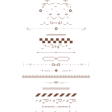
·̩͙།† ͝ ︶ ͝ ⏝ ͝ ︶ ͝ †། ·̩͙
✿ . ˚ . ˚ ✿.
⠀ ◞ ྀི◟ ͜ ◞ ྀི◟ ͜ ◞ ྀི◟
⏝⊹⏝ㅤ ꒰ა ⑅ ໒꒱ㅤ ⏝⊹⏝
⊹₊┈ㆍ┈ㆍ┈ㆍ✿ㆍ┈ㆍ┈ㆍ┈₊⊹
═══════
▀▄▀▄▀▄▀▄▀▄▀▄
⏝꒷︶ ͡𑁬♱໒ ͡ ︶꒷⏝
•·················•·················•
꒰⁐⁐⁐⁐୨୧⁐⁐⁐⁐꒱
: ・ෆ・┈・┈・ᕱ⑅ᕱ・┈・┈・ෆ・ :
· • —– ٠ ✤ ٠ —– • ·
ılıılıılıılıılılıılıılıılıılılıılıılıılıılılıılıılıılıılılıılıılıılı
· · ─ ·𖥸· ─ · ·
তততততততততততত
◢◤◢◤◢◤◢◤◢◤◢◤◢◤
.• ♬ ͜͝ ̣̣♡.• ♬ ͜͝ ̣̣♡.• ♬ ͜͝ ̣̣♡.
⊹⏔⏔⏔𓋭⏔⏔⏔⊹