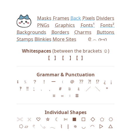
Masks
Frames
Back
Pixels
Dividers
PNGs
Graphics
Fonts¹
Fonts²
Backgrounds
Borders
Charms
Buttons
Stamps
Blinkies
More Sites
‎ ‎ ‎ ‎ ‎ ‎ ‎ ‎ ‎ ᘓ ︵ ꪒ⑅ꪒ
Whitespaces
(between the brackets ☺)
【⠀】 【 】【 ‎ 】
Grammar & Punctuation
⨾ ‎ ‎ ‎ ﹪ ‎ ‎ ‎ ？ ‎ ‎ ‎ ！ ‎ ‎ ‎ ー ‎ ‎ ‎ ﹙ ‎ ‎ ‎ ＠ ‎ ‎ ‎ ⁇ ‎ ‎ ‎ ⁈ ‎ ‎ ‎ ⁉ ‎ ‎ ‎ ¿ ‎ ‎ ‎ ¡ ‎ ‎
‎ ‽ ‎ ‎ ‎ ‼ ‎ ‎ ‎ ⁏ ‎ ‎ ‎ ﹐ ‎ ‎ ‎ 、 ‎ ‎ ‎ ＃ ‎ ‎ ‎ ﹫ ‎ ‎ ‎ ﹠ ‎ ‎ ‎ ╱ ‎ ‎ ‎ ╲ ‎ ‎ ‎ ＊ ‎ ‎ ‎
≡ ‎ ‎ ‎ ＝ ‎ ‎ ‎ ⦂ ‎ ‎ ‎ ⵌ
Individual Shapes
𓏵 ‎ ‎ ‎ 𓏴 ‎ ‎ ‎ ♡ ‎ ‎ ‎ ☆ ‎ ‎ ‎ ☾ ‎ ‎ ‎ ✄ ‎ ‎ ‎ ■ ‎ ‎ ‎ □ ‎ ‎ ‎ ◇ ‎ ‎ ‎ ⬠ ‎ ‎ ‎ ⎔ ‎
‎ ‎ ⭔ ▱ ‎ ‎ ‎ 𓏲 ‎ ‎ ‎ 𓂅 ‎ ‎ ‎ 𓂃 ‎ ‎ ‎ ⌇ ‎ ‎ ‎ ⦚ ‎ ‎ ‎ 𖦹 ‎ ‎ ‎ ◡ ‎ ‎ ‎ ◠ ‎ ‎ ‎ ▷ ‎ ‎ ‎ △ ‎