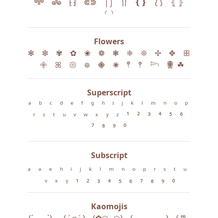
‎ ‎ ‎ ᖗᖘ ‎ ‎ ‎ ᖙᖚ ‎ ‎ ‎ ⁅ ⁆ ‎ ‎ ‎ ⋐⋑ ‎ ‎ ‎ ⌠⌡ ‎ ‎ ‎ ⎨⎬ ‎ ‎ ‎ ❴❵ ‎ ‎ ‎ ⟅ ⟆ ‎ ‎ ‎ ⦃ ⦄ ‎ ‎ ‎
⸂ ⸃
Flowers
✻ ‎ ‎ ‎ ✼ ‎ ‎ ‎ ✾ ‎ ‎ ‎ ✿ ‎ ‎ ‎ ❀ ‎ ‎ ‎ ❁ ‎ ‎ ‎ ❃ ‎ ‎ ‎ ❈ ‎ ‎ ‎ ❊ ‎ ‎ ‎ ✢ ‎ ‎ ‎ ✥ ‎ ‎ ‎ ꕥ
‎ ‎ ‎ 𖧷 ‎ ‎ ‎ ꕤ ‎ ‎ ‎ 𑁍 ‎ ‎ ‎ ᪥ ‎ ‎ ‎ 𖠁 ‎ ‎ ‎ 𖠇 ‎ ‎ ‎ 𖤣 ‎ ‎ ‎ 𖤥 ‎ ‎ ‎ 𓆸 ‎ ‎ ‎ 𖠺 ‎ ☘︎
Superscript
ᵃ ‎ ‎ ‎ ᵇ ‎ ‎ ‎ ᶜ ‎ ‎ ‎ ᵈ ‎ ‎ ‎ ᵉ ‎ ‎ ‎ ᶠ ‎ ‎ ‎ ᵍ ‎ ‎ ‎ ʰ ‎ ‎ ‎ ᶦ ‎ ‎ ‎ ʲ ‎ ‎ ‎ ᵏ ‎ ‎ ‎ ˡ ‎ ‎ ‎ ᵐ ‎ ‎ ‎ ⁿ ‎ ‎ ‎ ᵒ ‎ ‎ ‎ ᵖ ‎
‎ ‎ ʳ ‎ ‎ ‎ ˢ ‎ ‎ ‎ ᵗ ‎ ‎ ‎ ᵘ ‎ ‎ ‎ ᵛ ‎ ‎ ‎ ʷ ‎ ‎ ‎ ˣ ‎ ‎ ‎ ʸ ‎ ‎ ‎ ᶻ ‎ ‎ ‎ ¹ ‎ ‎ ‎ ² ‎ ‎ ‎ ³ ‎ ‎ ‎ ⁴ ‎ ‎ ‎ ⁵ ‎ ‎ ‎ ⁶ ‎ ‎ ‎
⁷ ‎ ‎ ‎ ⁸ ‎ ‎ ‎ ⁹ ‎ ‎ ‎ ⁰
Subscript
ₐ ‎ ‎ ‎ ₔ ‎ ‎ ‎ ₑ ‎ ‎ ‎ ₕ ‎ ‎ ‎ ᵢ ‎ ‎ ‎ ⱼ ‎ ‎ ‎ ₖ ‎ ‎ ‎ ₗ ‎ ‎ ‎ ₘ ‎ ‎ ‎ ₙ ‎ ‎ ‎ ₒ ‎ ‎ ‎ ₚ ‎ ‎ ‎ ᵣ ‎ ‎ ‎ ₛ ‎ ‎ ‎ ₜ ‎ ‎ ‎ ᵤ ‎ ‎
‎ ᵥ ‎ ‎ ‎ ₓ ‎ ‎ ‎ ᵧ ‎ ‎ ‎ ₁ ‎ ‎ ‎ ₂ ‎ ‎ ‎ ₃ ‎ ‎ ‎ ₄ ‎ ‎ ‎ ₅ ‎ ‎ ‎ ₆ ‎ ‎ ‎ ₇ ‎ ‎ ‎ ₈ ‎ ‎ ‎ ₉ ‎ ‎ ‎ ₀
Kaomojis