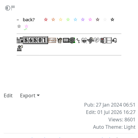
– ‎ ‎
back
? ‎ ‎ ‎ ‎ ‎ ‎
☆
‎
☆
‎
☆
‎
☆
‎
☆
‎
☆
‎
☆
‎
☆
‎
☆
‎
☆
‎
☆
‎
☆
Edit
Export
Pub: 27 Jan 2024 06:51
Edit: 01 Jul 2026 16:27
Views: 8601
Auto Theme: Light